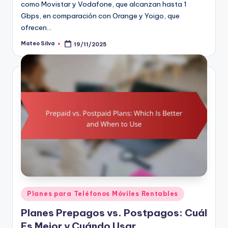
como Movistar y Vodafone, que alcanzan hasta 1
Gbps, en comparación con Orange y Yoigo, que
ofrecen…
Mateo Silva
19/11/2025
Posted
by
Posted
Planes para Teléfonos Móviles Rentables
in
Planes Prepagos vs. Postpagos: Cuál
Es Mejor y Cuándo Usar