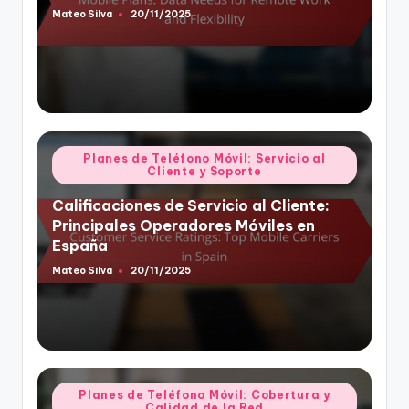
Mateo Silva
20/11/2025
Posted
by
Posted
Planes de Teléfono Móvil: Servicio al
Cliente y Soporte
in
Calificaciones de Servicio al Cliente:
Principales Operadores Móviles en
España
Mateo Silva
20/11/2025
Posted
by
Posted
Planes de Teléfono Móvil: Cobertura y
Calidad de la Red