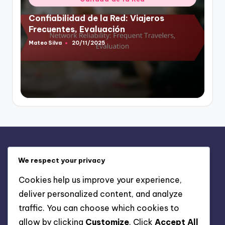
in
Confiabilidad de la Red: Viajeros
Frecuentes, Evaluación
Mateo Silva
20/11/2025
Posted
by
Enlaces Rápidos
We respect your privacy
Tu privacidad
Cookies help us improve your experience,
Contáctanos
deliver personalized content, and analyze
Cookies y seguimiento
traffic. You can choose which cookies to
Quiénes Somos
allow by clicking
Customize
. Click
Accept All