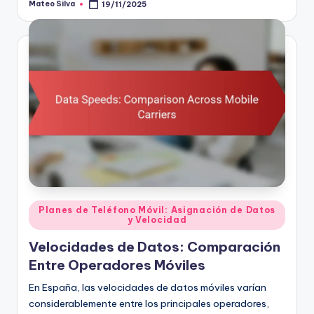
Mateo Silva
19/11/2025
Posted
by
Posted
Planes de Teléfono Móvil: Asignación de Datos
y Velocidad
in
Velocidades de Datos: Comparación
Entre Operadores Móviles
En España, las velocidades de datos móviles varían
considerablemente entre los principales operadores,