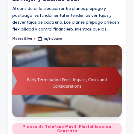
Al considerar la elección entre planes prepago y
postpago, es fundamental entender las ventajas y
desventajas de cada uno. Los planes prepago ofrecen
flexibilidad y control financiero, mientras que los…
Mateo Silva
18/11/2025
Posted
by
Posted
Planes de Teléfono Móvil: Flexibilidad de
Contrato
in