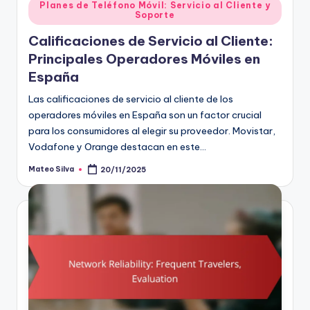
Posted
Planes de Teléfono Móvil: Servicio al Cliente y
Soporte
in
Calificaciones de Servicio al Cliente:
Principales Operadores Móviles en
España
Las calificaciones de servicio al cliente de los
operadores móviles en España son un factor crucial
para los consumidores al elegir su proveedor. Movistar,
Vodafone y Orange destacan en este…
Mateo Silva
20/11/2025
Posted
by