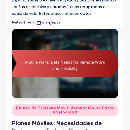
tarifas asequibles y características adaptadas a su
estilo de vida. Estos planes ofrecen datos…
Mateo Silva
21/11/2025
Posted
by
Posted
Planes de Teléfono Móvil: Asignación de Datos
y Velocidad
in
Planes Móviles: Necesidades de