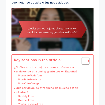
que mejor se adapte a tus necesidades.
Key sections in the article:
¿Cuáles son los mejores planes móviles con
servicios de streaming gratuitos en España?
Plan A de Vodafone
Plan B de Movistar
Plan C de Orange
¿Qué servicios de streaming de música están
incluidos?
Spotify Free
Deezer Free
YouTube Music Free