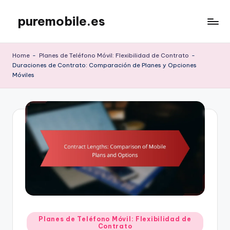
puremobile.es
Skip
to
content
Home
-
Planes de Teléfono Móvil: Flexibilidad de Contrato
-
Duraciones de Contrato: Comparación de Planes y Opciones
Móviles
Posted
Planes de Teléfono Móvil: Flexibilidad de
Contrato
in