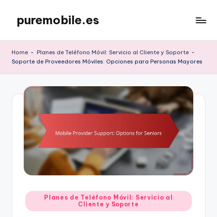
puremobile.es
Skip
to
content
Home
-
Planes de Teléfono Móvil: Servicio al Cliente y Soporte
-
Soporte de Proveedores Móviles: Opciones para Personas Mayores
Posted
Planes de Teléfono Móvil: Servicio al
Cliente y Soporte
in