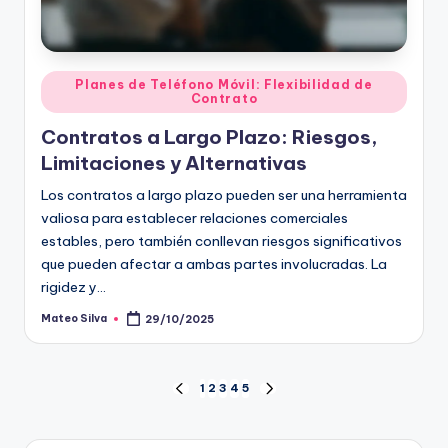
Posted
Planes de Teléfono Móvil: Flexibilidad de
Contrato
in
Contratos a Largo Plazo: Riesgos,
Limitaciones y Alternativas
Los contratos a largo plazo pueden ser una herramienta
valiosa para establecer relaciones comerciales
estables, pero también conllevan riesgos significativos
que pueden afectar a ambas partes involucradas. La
rigidez y…
Mateo Silva
29/10/2025
Posted
by
Posts
1
2
3
4
5
PREVIOUS
NEXT
PAGE
PAGE
pagination