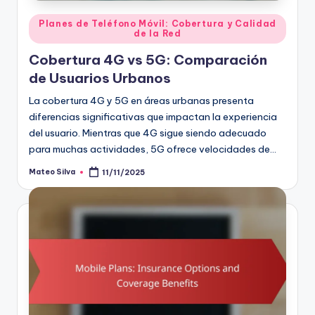
Posted
Planes de Teléfono Móvil: Cobertura y Calidad
de la Red
in
Cobertura 4G vs 5G: Comparación
de Usuarios Urbanos
La cobertura 4G y 5G en áreas urbanas presenta
diferencias significativas que impactan la experiencia
del usuario. Mientras que 4G sigue siendo adecuado
para muchas actividades, 5G ofrece velocidades de…
Mateo Silva
11/11/2025
Posted
by