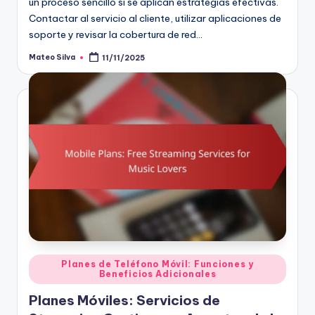
un proceso sencillo si se aplican estrategias efectivas.
Contactar al servicio al cliente, utilizar aplicaciones de
soporte y revisar la cobertura de red…
Mateo Silva
11/11/2025
Posted
by
Posted
Planes de Teléfono Móvil: Funciones y
Beneficios Adicionales
in
Planes Móviles: Servicios de