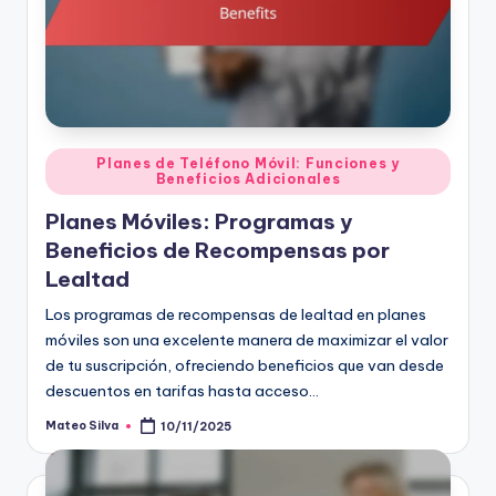
Posted
Planes de Teléfono Móvil: Funciones y
Beneficios Adicionales
in
Planes Móviles: Programas y
Beneficios de Recompensas por
Lealtad
Los programas de recompensas de lealtad en planes
móviles son una excelente manera de maximizar el valor
de tu suscripción, ofreciendo beneficios que van desde
descuentos en tarifas hasta acceso…
Mateo Silva
10/11/2025
Posted
by