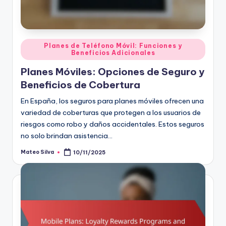
Posted
Planes de Teléfono Móvil: Funciones y
Beneficios Adicionales
in
Planes Móviles: Opciones de Seguro y
Beneficios de Cobertura
En España, los seguros para planes móviles ofrecen una
variedad de coberturas que protegen a los usuarios de
riesgos como robo y daños accidentales. Estos seguros
no solo brindan asistencia…
Mateo Silva
10/11/2025
Posted
by