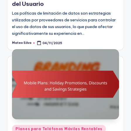
del Usuario
Las políticas de limitación de datos son estrategias
utilizadas por proveedores de servicios para controlar
el uso de datos de sus usuarios, lo que puede afectar
significativamente su experiencia en…
Mateo Silva
04/11/2025
Posted
by
Posted
Planes para Teléfonos Móviles Rentables