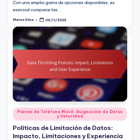
Con una amplia gama de opciones disponibles, es
esencial comparar las…
Mateo Silva
04/11/2025
Posted
by
Posted
Planes de Teléfono Móvil: Asignación de Datos
y Velocidad
in
Políticas de Limitación de Datos:
Impacto, Limitaciones y Experiencia