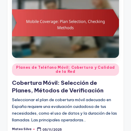
Posted
Planes de Teléfono Móvil: Cobertura y Calidad
de la Red
in
Cobertura Móvil: Selección de
Planes, Métodos de Verificación
Seleccionar el plan de cobertura móvil adecuado en
España requiere una evaluación cuidadosa de tus
necesidades, como el uso de datos y la duración de las
llamadas. Las principales operadoras…
Mateo Silva
05/11/2025
Posted